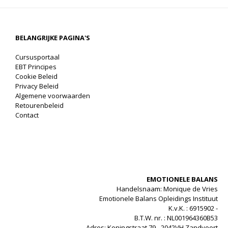
BELANGRIJKE PAGINA'S
Cursusportaal
EBT Principes
Cookie Beleid
Privacy Beleid
Algemene voorwaarden
Retourenbeleid
Contact
EMOTIONELE BALANS
Handelsnaam: Monique de Vries
Emotionele Balans Opleidings Instituut
K.v.K. : 6915902 -
B.T.W. nr. : NL001964360B53
Adres: Koningstraat 79 - 2042VH Zandvoort