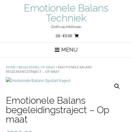
Ga
Emotionele Balans
naar
de
Techniek
inhoud
Zelfhulp Methode
(0)
- €0.00
MENU
HOME
/
BEGELEIDING OP MAAT
/ EMOTIONELE BALANS
BEGELEIDINGSTRAJECT – OP MAAT
Emotionele Balans
begeleidingstraject – Op
maat