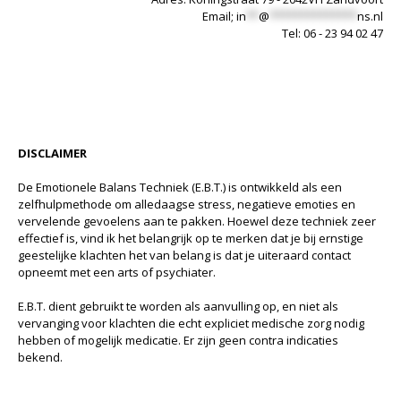
Email;
in
**
@
**************
ns.nl
Tel: 06 - 23 94 02 47
DISCLAIMER
De Emotionele Balans Techniek (E.B.T.) is ontwikkeld als een
zelfhulpmethode om alledaagse stress, negatieve emoties en
vervelende gevoelens aan te pakken. Hoewel deze techniek zeer
effectief is, vind ik het belangrijk op te merken dat je bij ernstige
geestelijke klachten het van belang is dat je uiteraard contact
opneemt met een arts of psychiater.
E.B.T. dient gebruikt te worden als aanvulling op, en niet als
vervanging voor klachten die echt expliciet medische zorg nodig
hebben of mogelijk medicatie. Er zijn geen contra indicaties
bekend.