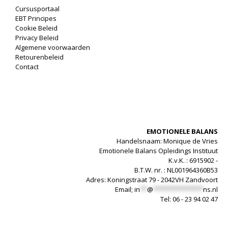
o
Cursusportaal
t
EBT Principes
i
Cookie Beleid
Privacy Beleid
o
Algemene voorwaarden
n
Retourenbeleid
e
Contact
l
e
B
a
l
EMOTIONELE BALANS
a
Handelsnaam: Monique de Vries
n
Emotionele Balans Opleidings Instituut
s
K.v.K. : 6915902 -
T
B.T.W. nr. : NL001964360B53
Adres: Koningstraat 79 - 2042VH Zandvoort
e
Email;
in
**
@
**************
ns.nl
c
Tel: 06 - 23 94 02 47
h
n
i