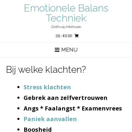
Ga
Emotionele Balans
naar
de
Techniek
inhoud
Zelfhulp Methode
(0)
- €0.00
MENU
Bij welke klachten?
Stress klachten
Gebrek aan zelfvertrouwen
Angs * Faalangst * Examenvrees
Paniek aanvallen
Boosheid