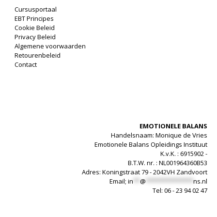
Cursusportaal
EBT Principes
Cookie Beleid
Privacy Beleid
Algemene voorwaarden
Retourenbeleid
Contact
EMOTIONELE BALANS
Handelsnaam: Monique de Vries
Emotionele Balans Opleidings Instituut
K.v.K. : 6915902 -
B.T.W. nr. : NL001964360B53
Adres: Koningstraat 79 - 2042VH Zandvoort
Email;
in
**
@
**************
ns.nl
Tel: 06 - 23 94 02 47