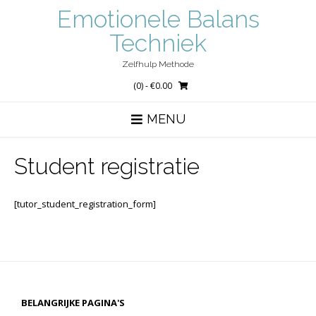
Ga
Emotionele Balans
naar
de
Techniek
inhoud
Zelfhulp Methode
(0)
- €0.00
MENU
Student registratie
[tutor_student_registration_form]
BELANGRIJKE PAGINA'S