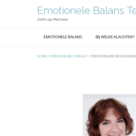
Ga
Emotionele Balans T
naar
de
inhoud
Zelfhulp Methode
EMOTIONELE BALANS
BIJ WELKE KLACHTEN?
HOME
/
PERSOONLIJK CONSULT
/ PERSOONLIJKE BEGELEIDIN