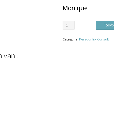
Monique
Persoonlijke
Toevo
begeleiding
aantal
Categorie:
Persoonlijk Consult
 van …