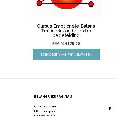
Cursus Emotionele Balans
Techniek zonder extra
begeleiding
Oorspronkelijke
Huidige
€
179.00
€
295.00
prijs
prijs
TOEVOEGEN AAN WINKELWAGEN
was:
is:
€295.00.
€179.00.
BELANGRIJKE PAGINA'S
Cursusportaal
Emot
EBT Principes
Cookie Beleid