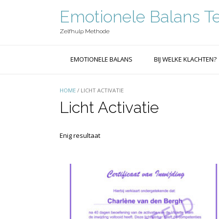
Ga
Emotionele Balans T
naar
de
inhoud
Zelfhulp Methode
EMOTIONELE BALANS
BIJ WELKE KLACHTEN?
HOME
/ LICHT ACTIVATIE
Licht Activatie
Enig resultaat